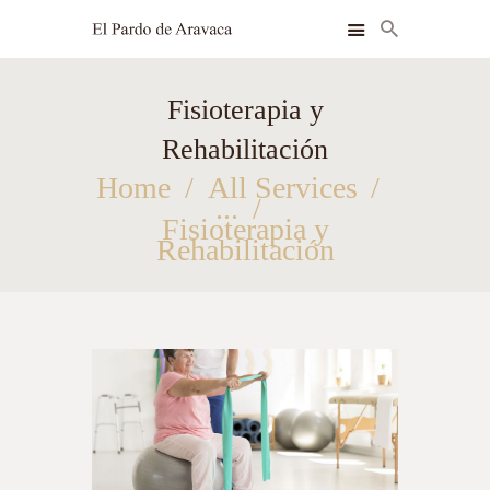
Fisioterapia y
INSTALACIONES
Rehabilitación
HABITACIONES
Home
All Services
SERVICIOS
...
Fisioterapia y
Rehabilitación
BLOG
CONTACTO