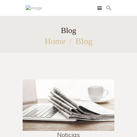
Blog
INSTALACIONES
Home
Blog
HABITACIONES
SERVICIOS
BLOG
CONTACTO
Noticias