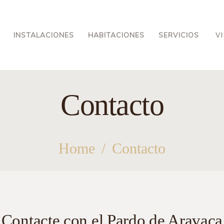
INSTALACIONES
HABITACIONES
INSTALACIONES
HABITACIONES
SERVICIOS
SERVICIOS
Contacto
BLOG
CONTACTO
Home
Contacto
Contacte con el Pardo de Aravaca