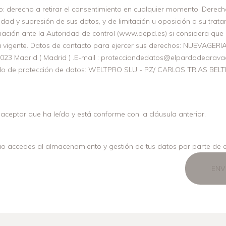
io: derecho a retirar el consentimiento en cualquier momento. Derec
ilidad y supresión de sus datos, y de limitación u oposición a su tra
ación ante la Autoridad de control (www.aepd.es) si considera que 
a vigente. Datos de contacto para ejercer sus derechos: NUEVAGERIAT
 28023 Madrid ( Madrid ) .E-mail : protecciondedatos@elpardodeara
do de protección de datos: WELTPRO SLU - PZ/ CARLOS TRIAS BELT
aceptar que ha leído y está conforme con la cláusula anterior.
rio accedes al almacenamiento y gestión de tus datos por parte de 