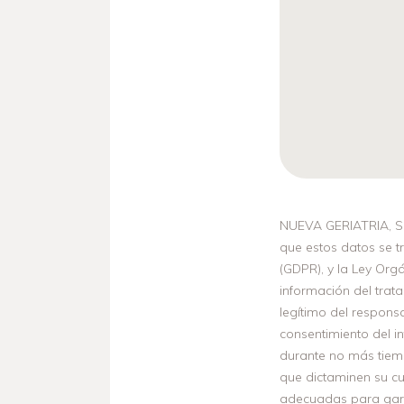
NUEVA GERIATRIA, S.L
que estos datos se t
(GDPR), y la Ley Orgá
información del trata
legítimo del responsa
consentimiento del in
durante no más tiemp
que dictaminen su c
adecuadas para garan