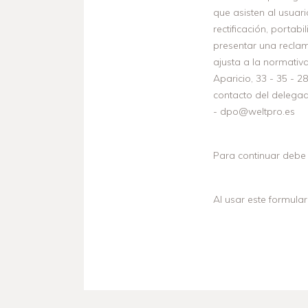
que asisten al usuar
rectificación, portab
presentar una reclam
ajusta a la normativ
Aparicio, 33 - 35 -
contacto del delega
- dpo@weltpro.es
Para continuar debe 
Al usar este formula