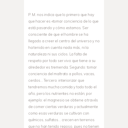
P. M. nos indica que lo primero que hay
que hacer es «tomar conciencia de lo que
está pasando y cómo estamos. Ser
consciente de que el hombre se ha
llegado a creer el centro del universo y no
ha tenido en cuenta nada más, ni la
naturaleza ni sus ciclos. La falta de
respeto por todo ser vivo que tiene a su
alrededor es tremenda. Segundo: tomar
conciencia del maltrato a pollos, vacas,
cerdos… Tercero: interiorizar que
tendremos mucha comida y todo todo el
año, pero los nutrientes no están; por
ejemplo: el magnesio se obtiene a través
de comer ciertas verduras y actualmente
como esas verduras se cultivan con
químicos, sulfatos… crecen en terrenos
que no han tenido reposo, pues no tienen