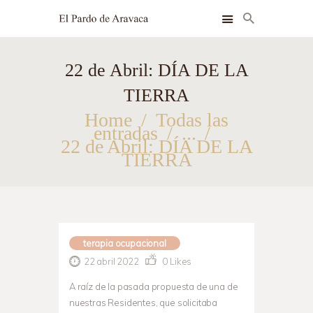
22 de Abril: DÍA DE LA
INSTALACIONES
TIERRA
HABITACIONES
Home
Todas las
SERVICIOS
entradas
...
22 de Abril: DÍA DE LA
TIERRA
BLOG
CONTACTO
terapia ocupacional
22 abril 2022
0
Likes
A raíz de la pasada propuesta de una de
nuestras Residentes, que solicitaba