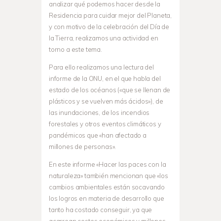
analizar qué podemos hacer desde la
Residencia para cuidar mejor del Planeta,
y con motivo de la celebración del Día de
la Tierra, realizamos una actividad en
torno a este tema.
Para ello realizamos una lectura del
informe de la ONU, en el que habla del
estado de los océanos («que se llenan de
plásticos y se vuelven más ácidos»), de
las inundaciones, de los incendios
forestales y otros eventos climáticos y
pandémicos que «han afectado a
millones de personas».
En este informe «Hacer las paces con la
naturaleza» también mencionan que «los
cambios ambientales están socavando
los logros en materia de desarrollo que
tanto ha costado conseguir, ya que
acarrean costes económicos y millones