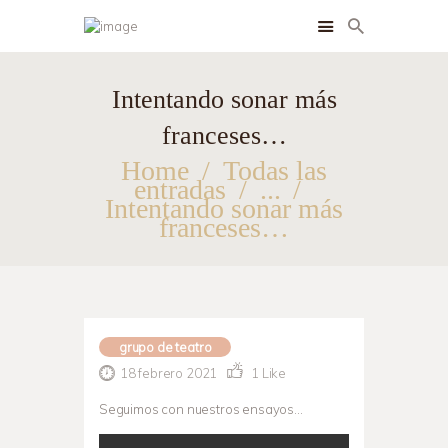
Intentando sonar más
INSTALACIONES
franceses…
HABITACIONES
Home
Todas las
entradas
...
SERVICIOS
Intentando sonar más
franceses…
BLOG
CONTACTO
grupo de teatro
18 febrero 2021
1
Like
Seguimos con nuestros ensayos…