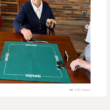
535
Views