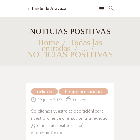
NOTICIAS POSITIVAS
INSTALACIONES
Home
Todas las
HABITACIONES
entradas
...
NOTICIAS POSITIVAS
SERVICIOS
BLOG
CONTACTO
noticias
terapia ocupacional
13 junio 2023
0
Likes
Solicitamos vuestra colaboración! para
nuestro taller de orientación a la realidad.
¿Qué noticias positivas habéis
escuchado/leído?