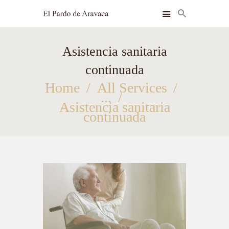
Asistencia sanitaria
INSTALACIONES
continuada
HABITACIONES
Home
All Services
SERVICIOS
...
Asistencia sanitaria
continuada
BLOG
CONTACTO