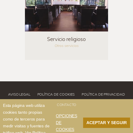
Servicio religioso
Otros servicios
AVISO LEGAL
POLÍTICA DE COOKIES
POLÍTICA DE PRIVACIDAD
CONTACTO
Esta página web utiliza
cookies tanto propias
OPCIONES
como de terceros para
DE
ACEPTAR Y SEGUIR
medir visitas y fuentes de
Copyright © 2026 Residencia El Pardo de Aravaca.
COOKIES
tráfico web.
Ver Política